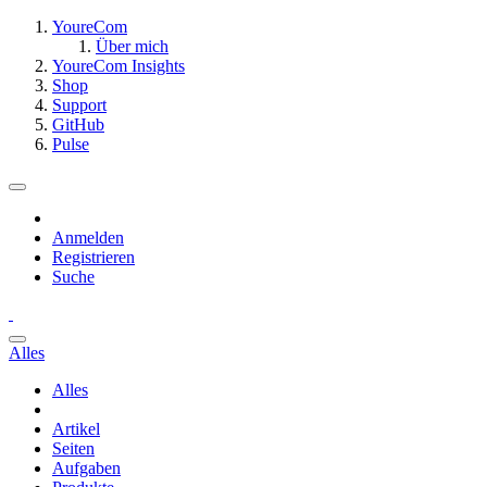
YoureCom
Über mich
YoureCom Insights
Shop
Support
GitHub
Pulse
Anmelden
Registrieren
Suche
Alles
Alles
Artikel
Seiten
Aufgaben