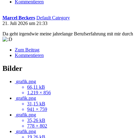
Kommentieren
Marcel Beckers
Default Category
21. Juli 2026 um 21:33
Da geht irgendwie meine jahrelange Berufserfahrung mit mir durch
Zum Beitrag
Kommentieren
Bilder
grafik.png
66,11 kB
1.219 × 856
grafik.png
31,15 kB
941 × 759
grafik.png
35,26 kB
778 × 802
grafik.png
19,26 kB