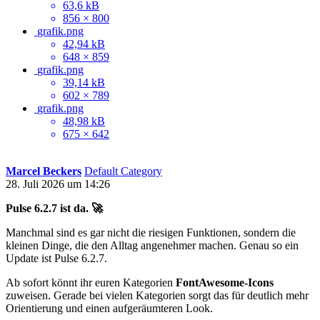
63,6 kB
856 × 800
grafik.png
42,94 kB
648 × 859
grafik.png
39,14 kB
602 × 789
grafik.png
48,98 kB
675 × 642
Marcel Beckers
Default Category
28. Juli 2026 um 14:26
Pulse 6.2.7 ist da. 🚀
Manchmal sind es gar nicht die riesigen Funktionen, sondern die
kleinen Dinge, die den Alltag angenehmer machen. Genau so ein
Update ist Pulse 6.2.7.
Ab sofort könnt ihr euren Kategorien
FontAwesome-Icons
zuweisen. Gerade bei vielen Kategorien sorgt das für deutlich mehr
Orientierung und einen aufgeräumteren Look.