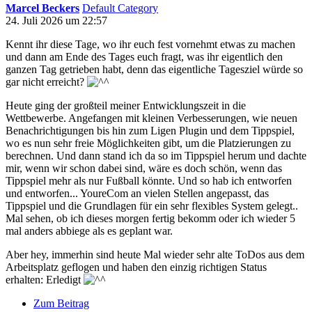
Marcel Beckers
Default Category
24. Juli 2026 um 22:57
Kennt ihr diese Tage, wo ihr euch fest vornehmt etwas zu machen
und dann am Ende des Tages euch fragt, was ihr eigentlich den
ganzen Tag getrieben habt, denn das eigentliche Tagesziel würde so
gar nicht erreicht?
Heute ging der großteil meiner Entwicklungszeit in die
Wettbewerbe. Angefangen mit kleinen Verbesserungen, wie neuen
Benachrichtigungen bis hin zum Ligen Plugin und dem Tippspiel,
wo es nun sehr freie Möglichkeiten gibt, um die Platzierungen zu
berechnen. Und dann stand ich da so im Tippspiel herum und dachte
mir, wenn wir schon dabei sind, wäre es doch schön, wenn das
Tippspiel mehr als nur Fußball könnte. Und so hab ich entworfen
und entworfen... YoureCom an vielen Stellen angepasst, das
Tippspiel und die Grundlagen für ein sehr flexibles System gelegt..
Mal sehen, ob ich dieses morgen fertig bekomm oder ich wieder 5
mal anders abbiege als es geplant war.
Aber hey, immerhin sind heute Mal wieder sehr alte ToDos aus dem
Arbeitsplatz geflogen und haben den einzig richtigen Status
erhalten: Erledigt
Zum Beitrag