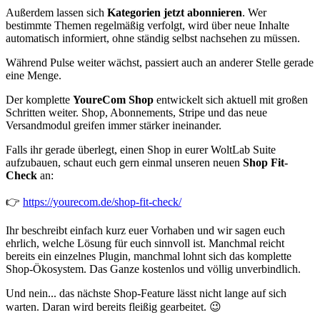
Außerdem lassen sich
Kategorien jetzt abonnieren
. Wer
bestimmte Themen regelmäßig verfolgt, wird über neue Inhalte
automatisch informiert, ohne ständig selbst nachsehen zu müssen.
Während Pulse weiter wächst, passiert auch an anderer Stelle gerade
eine Menge.
Der komplette
YoureCom Shop
entwickelt sich aktuell mit großen
Schritten weiter. Shop, Abonnements, Stripe und das neue
Versandmodul greifen immer stärker ineinander.
Falls ihr gerade überlegt, einen Shop in eurer WoltLab Suite
aufzubauen, schaut euch gern einmal unseren neuen
Shop Fit-
Check
an:
👉
https://yourecom.de/shop-fit-check/
Ihr beschreibt einfach kurz euer Vorhaben und wir sagen euch
ehrlich, welche Lösung für euch sinnvoll ist. Manchmal reicht
bereits ein einzelnes Plugin, manchmal lohnt sich das komplette
Shop-Ökosystem. Das Ganze kostenlos und völlig unverbindlich.
Und nein... das nächste Shop-Feature lässt nicht lange auf sich
warten. Daran wird bereits fleißig gearbeitet. 😉