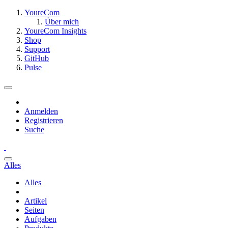
YoureCom
Über mich
YoureCom Insights
Shop
Support
GitHub
Pulse
Anmelden
Registrieren
Suche
Alles
Alles
Artikel
Seiten
Aufgaben