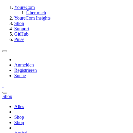
YoureCom
Über mich
YoureCom Insights
Shop
Support
GitHub
Pulse
Anmelden
Registrieren
Suche
Shop
Alles
Shop
Shop