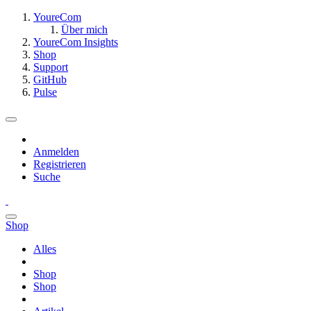
YoureCom
Über mich
YoureCom Insights
Shop
Support
GitHub
Pulse
Anmelden
Registrieren
Suche
Shop
Alles
Shop
Shop