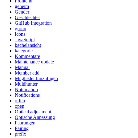
Frontend
geheim
Gender
Geschlechter
GitHub Integration
group
Icons
JavaScript
kachelansicht
kategorie
Kommentare
Maintenance update
Manual
Member add
Mitglieder hinzufügen
Multihunter
Notification
Notifications
offen
open
Optical adjustment
Optische Anpassung
Paarungen
Pairing
prefix