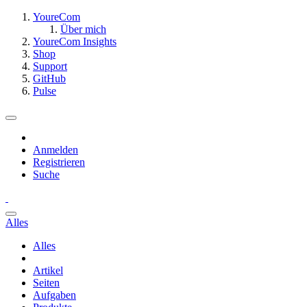
YoureCom
Über mich
YoureCom Insights
Shop
Support
GitHub
Pulse
Anmelden
Registrieren
Suche
Alles
Alles
Artikel
Seiten
Aufgaben