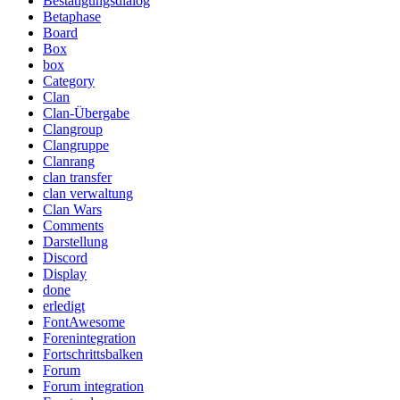
Bestätigungsdialog
Betaphase
Board
Box
box
Category
Clan
Clan-Übergabe
Clangroup
Clangruppe
Clanrang
clan transfer
clan verwaltung
Clan Wars
Comments
Darstellung
Discord
Display
done
erledigt
FontAwesome
Forenintegration
Fortschrittsbalken
Forum
Forum integration