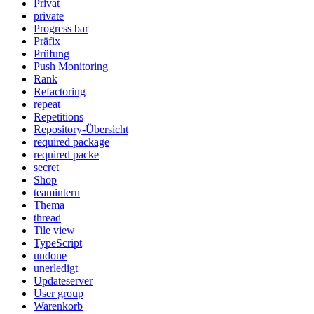
Privat
private
Progress bar
Präfix
Prüfung
Push Monitoring
Rank
Refactoring
repeat
Repetitions
Repository-Übersicht
required package
required packe
secret
Shop
teamintern
Thema
thread
Tile view
TypeScript
undone
unerledigt
Updateserver
User group
Warenkorb