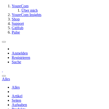
YoureCom
Über mich
YoureCom Insights
Shop
Support
GitHub
Pulse
Anmelden
Registrieren
Suche
Alles
Alles
Artikel
Seiten
Aufgaben