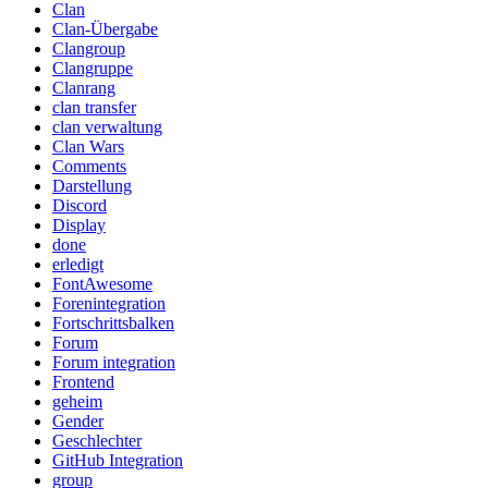
Clan
Clan-Übergabe
Clangroup
Clangruppe
Clanrang
clan transfer
clan verwaltung
Clan Wars
Comments
Darstellung
Discord
Display
done
erledigt
FontAwesome
Forenintegration
Fortschrittsbalken
Forum
Forum integration
Frontend
geheim
Gender
Geschlechter
GitHub Integration
group