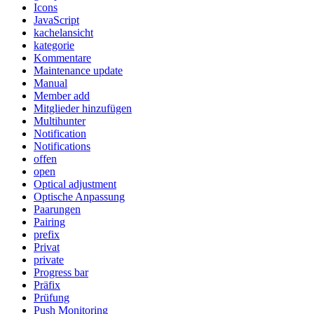
Icons
JavaScript
kachelansicht
kategorie
Kommentare
Maintenance update
Manual
Member add
Mitglieder hinzufügen
Multihunter
Notification
Notifications
offen
open
Optical adjustment
Optische Anpassung
Paarungen
Pairing
prefix
Privat
private
Progress bar
Präfix
Prüfung
Push Monitoring