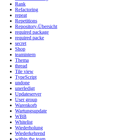
Rank
Refactoring
repeat
Repetitions
Repository-Übersicht
required package
required packe
secret
Shop
teamintern
Thema
thread
Tile view
TypeScript
undone
unerledigt
Updateserver
User group
Warenkorb
Wartungsupdate
WBB
Whitelist
Wiederholung
Wiederkehrend
within the team