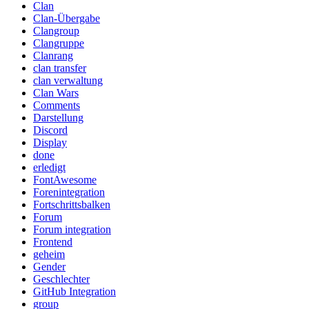
Clan
Clan-Übergabe
Clangroup
Clangruppe
Clanrang
clan transfer
clan verwaltung
Clan Wars
Comments
Darstellung
Discord
Display
done
erledigt
FontAwesome
Forenintegration
Fortschrittsbalken
Forum
Forum integration
Frontend
geheim
Gender
Geschlechter
GitHub Integration
group