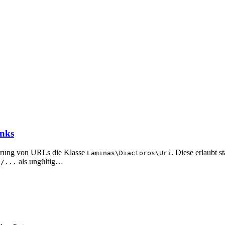
inks
erung von URLs die Klasse
. Diese erlaubt 
Laminas\Diactoros\Uri
als ungültig…
s/...