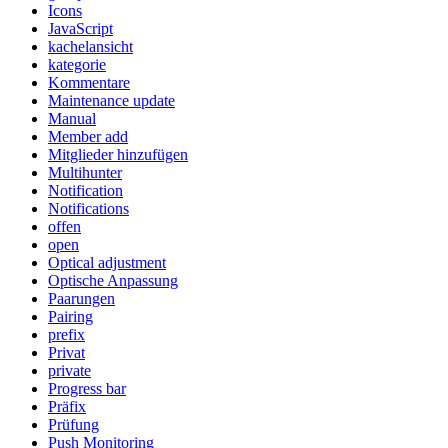
Icons
JavaScript
kachelansicht
kategorie
Kommentare
Maintenance update
Manual
Member add
Mitglieder hinzufügen
Multihunter
Notification
Notifications
offen
open
Optical adjustment
Optische Anpassung
Paarungen
Pairing
prefix
Privat
private
Progress bar
Präfix
Prüfung
Push Monitoring