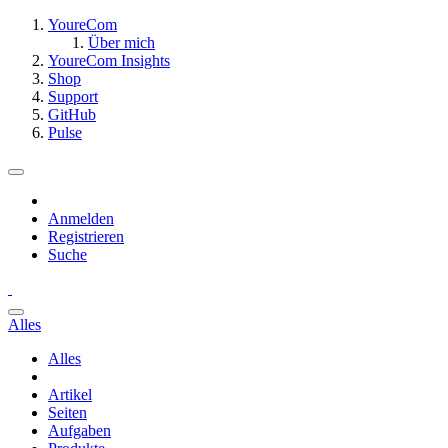
YoureCom
Über mich
YoureCom Insights
Shop
Support
GitHub
Pulse
Anmelden
Registrieren
Suche
Alles
Alles
Artikel
Seiten
Aufgaben