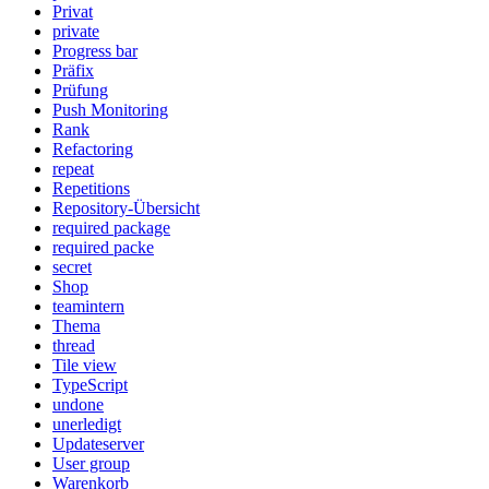
Privat
private
Progress bar
Präfix
Prüfung
Push Monitoring
Rank
Refactoring
repeat
Repetitions
Repository-Übersicht
required package
required packe
secret
Shop
teamintern
Thema
thread
Tile view
TypeScript
undone
unerledigt
Updateserver
User group
Warenkorb