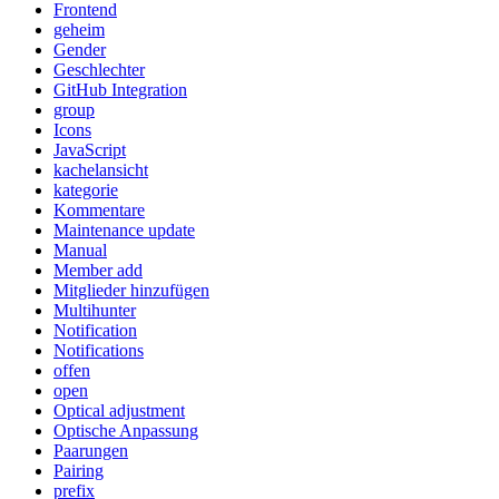
Frontend
geheim
Gender
Geschlechter
GitHub Integration
group
Icons
JavaScript
kachelansicht
kategorie
Kommentare
Maintenance update
Manual
Member add
Mitglieder hinzufügen
Multihunter
Notification
Notifications
offen
open
Optical adjustment
Optische Anpassung
Paarungen
Pairing
prefix