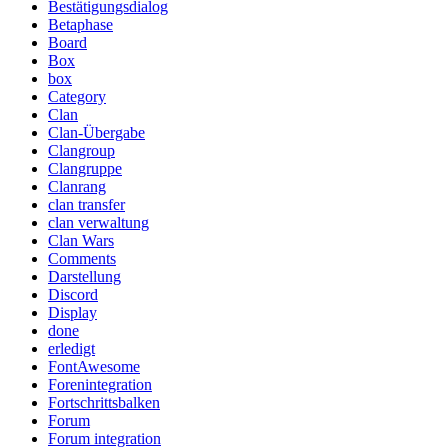
Bestätigungsdialog
Betaphase
Board
Box
box
Category
Clan
Clan-Übergabe
Clangroup
Clangruppe
Clanrang
clan transfer
clan verwaltung
Clan Wars
Comments
Darstellung
Discord
Display
done
erledigt
FontAwesome
Forenintegration
Fortschrittsbalken
Forum
Forum integration