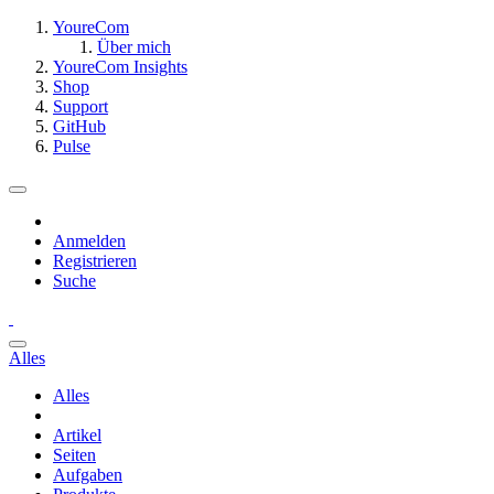
YoureCom
Über mich
YoureCom Insights
Shop
Support
GitHub
Pulse
Anmelden
Registrieren
Suche
Alles
Alles
Artikel
Seiten
Aufgaben