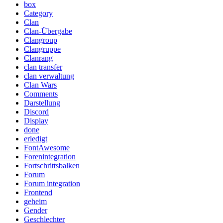
box
Category
Clan
Clan-Übergabe
Clangroup
Clangruppe
Clanrang
clan transfer
clan verwaltung
Clan Wars
Comments
Darstellung
Discord
Display
done
erledigt
FontAwesome
Forenintegration
Fortschrittsbalken
Forum
Forum integration
Frontend
geheim
Gender
Geschlechter