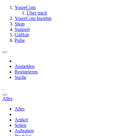
YoureCom
Über mich
YoureCom Insights
Shop
Support
GitHub
Pulse
Anmelden
Registrieren
Suche
Alles
Alles
Artikel
Seiten
Aufgaben