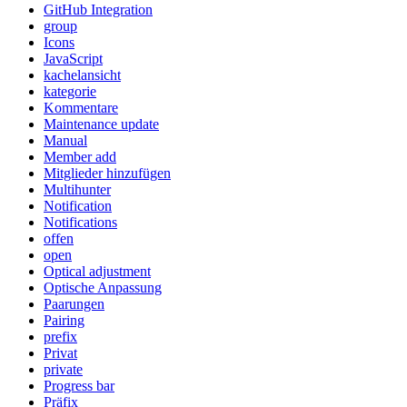
GitHub Integration
group
Icons
JavaScript
kachelansicht
kategorie
Kommentare
Maintenance update
Manual
Member add
Mitglieder hinzufügen
Multihunter
Notification
Notifications
offen
open
Optical adjustment
Optische Anpassung
Paarungen
Pairing
prefix
Privat
private
Progress bar
Präfix