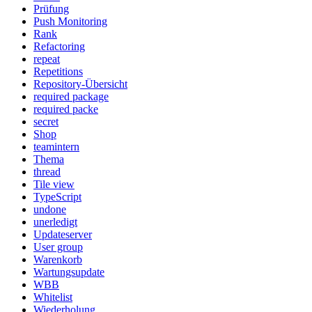
Prüfung
Push Monitoring
Rank
Refactoring
repeat
Repetitions
Repository-Übersicht
required package
required packe
secret
Shop
teamintern
Thema
thread
Tile view
TypeScript
undone
unerledigt
Updateserver
User group
Warenkorb
Wartungsupdate
WBB
Whitelist
Wiederholung