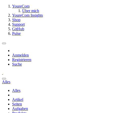
YoureCom
Über mich
YoureCom Insights
Shop
Support
GitHub
Pulse
Anmelden
Registrieren
Suche
Alles
Alles
Artikel
Seiten
Aufgaben