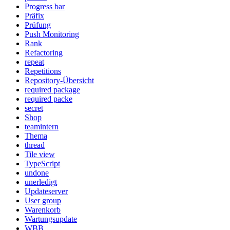
Progress bar
Präfix
Prüfung
Push Monitoring
Rank
Refactoring
repeat
Repetitions
Repository-Übersicht
required package
required packe
secret
Shop
teamintern
Thema
thread
Tile view
TypeScript
undone
unerledigt
Updateserver
User group
Warenkorb
Wartungsupdate
WBB