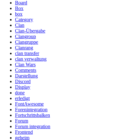
Board
Box
box
Category
Clan
Clan-Übergabe
Clangroup
Clangruppe
Clanrang
clan transfer
clan verwaltung
Clan Wars
Comments
Darstellung
Discord
Display
done
erledigt
FontAwesome
Forenintegration
Fortschrittsbalken
Forum
Forum integration
Frontend
geheim