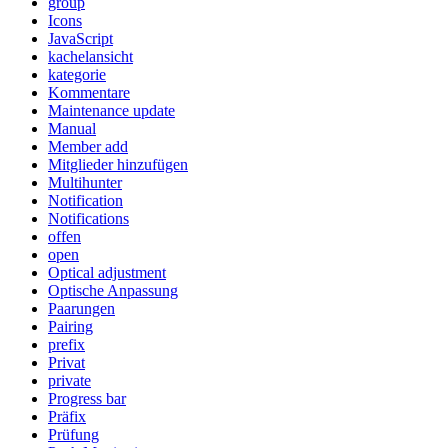
group
Icons
JavaScript
kachelansicht
kategorie
Kommentare
Maintenance update
Manual
Member add
Mitglieder hinzufügen
Multihunter
Notification
Notifications
offen
open
Optical adjustment
Optische Anpassung
Paarungen
Pairing
prefix
Privat
private
Progress bar
Präfix
Prüfung