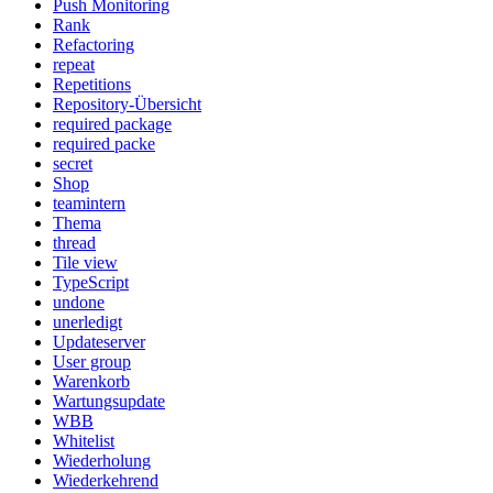
Push Monitoring
Rank
Refactoring
repeat
Repetitions
Repository-Übersicht
required package
required packe
secret
Shop
teamintern
Thema
thread
Tile view
TypeScript
undone
unerledigt
Updateserver
User group
Warenkorb
Wartungsupdate
WBB
Whitelist
Wiederholung
Wiederkehrend