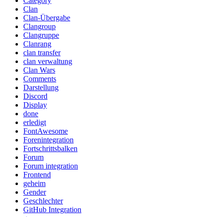
Category
Clan
Clan-Übergabe
Clangroup
Clangruppe
Clanrang
clan transfer
clan verwaltung
Clan Wars
Comments
Darstellung
Discord
Display
done
erledigt
FontAwesome
Forenintegration
Fortschrittsbalken
Forum
Forum integration
Frontend
geheim
Gender
Geschlechter
GitHub Integration