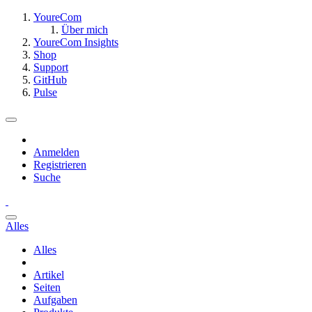
YoureCom
Über mich
YoureCom Insights
Shop
Support
GitHub
Pulse
Anmelden
Registrieren
Suche
Alles
Alles
Artikel
Seiten
Aufgaben