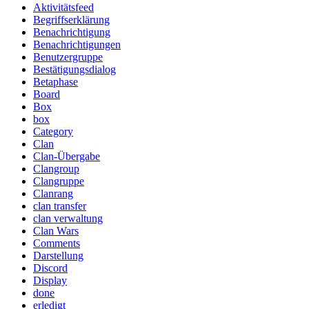
Aktivitätsfeed
Begriffserklärung
Benachrichtigung
Benachrichtigungen
Benutzergruppe
Bestätigungsdialog
Betaphase
Board
Box
box
Category
Clan
Clan-Übergabe
Clangroup
Clangruppe
Clanrang
clan transfer
clan verwaltung
Clan Wars
Comments
Darstellung
Discord
Display
done
erledigt