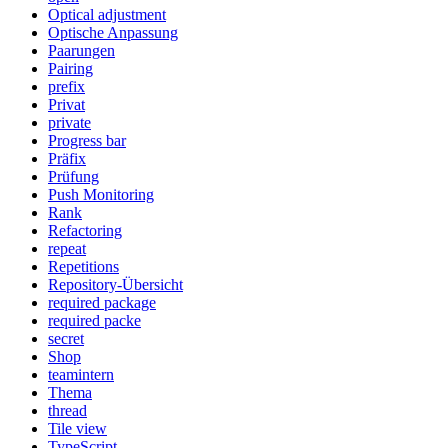
Optical adjustment
Optische Anpassung
Paarungen
Pairing
prefix
Privat
private
Progress bar
Präfix
Prüfung
Push Monitoring
Rank
Refactoring
repeat
Repetitions
Repository-Übersicht
required package
required packe
secret
Shop
teamintern
Thema
thread
Tile view
TypeScript