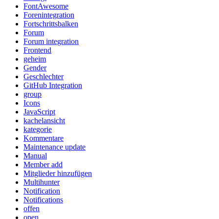
FontAwesome
Forenintegration
Fortschrittsbalken
Forum
Forum integration
Frontend
geheim
Gender
Geschlechter
GitHub Integration
group
Icons
JavaScript
kachelansicht
kategorie
Kommentare
Maintenance update
Manual
Member add
Mitglieder hinzufügen
Multihunter
Notification
Notifications
offen
open