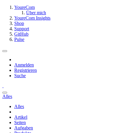
YoureCom
Über mich
YoureCom Insights
Shop
Support
GitHub
Pulse
Anmelden
Registrieren
Suche
Alles
Alles
Artikel
Seiten
Aufgaben