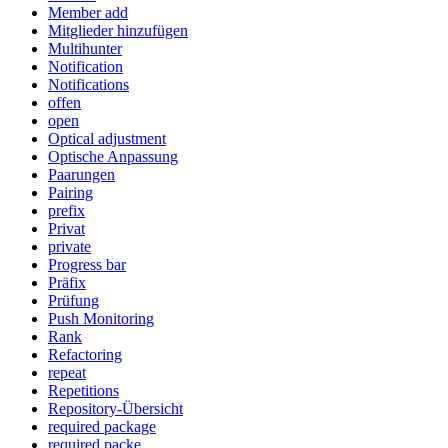
Member add
Mitglieder hinzufügen
Multihunter
Notification
Notifications
offen
open
Optical adjustment
Optische Anpassung
Paarungen
Pairing
prefix
Privat
private
Progress bar
Präfix
Prüfung
Push Monitoring
Rank
Refactoring
repeat
Repetitions
Repository-Übersicht
required package
required packe