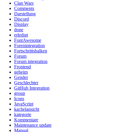
Clan Wars
Comments
Darstellung
Discord
Display
done
erledigt
FontAwesome
Forenintegration
Fortschrittsbalken
Forum
Forum integration
Frontend
geheim
Gender
Geschlechter
GitHub Integration
group
Icons
JavaScript
kachelansicht
kategorie
Kommentare
Maintenance update
Manual