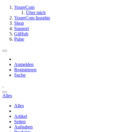
YoureCom
Über mich
YoureCom Insights
Shop
Support
GitHub
Pulse
Anmelden
Registrieren
Suche
Alles
Alles
Artikel
Seiten
Aufgaben