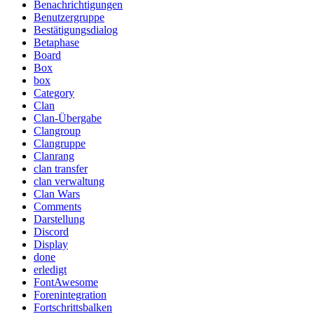
Benachrichtigungen
Benutzergruppe
Bestätigungsdialog
Betaphase
Board
Box
box
Category
Clan
Clan-Übergabe
Clangroup
Clangruppe
Clanrang
clan transfer
clan verwaltung
Clan Wars
Comments
Darstellung
Discord
Display
done
erledigt
FontAwesome
Forenintegration
Fortschrittsbalken