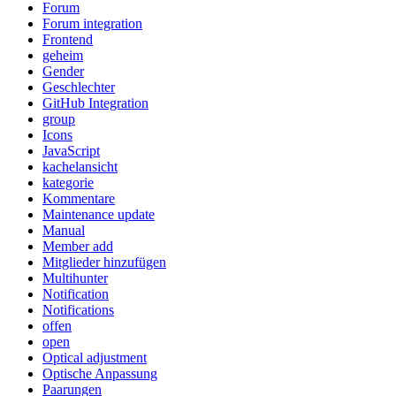
Forum
Forum integration
Frontend
geheim
Gender
Geschlechter
GitHub Integration
group
Icons
JavaScript
kachelansicht
kategorie
Kommentare
Maintenance update
Manual
Member add
Mitglieder hinzufügen
Multihunter
Notification
Notifications
offen
open
Optical adjustment
Optische Anpassung
Paarungen