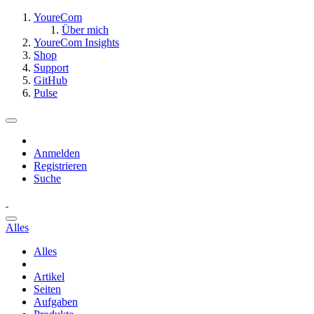
YoureCom
Über mich
YoureCom Insights
Shop
Support
GitHub
Pulse
Anmelden
Registrieren
Suche
Alles
Alles
Artikel
Seiten
Aufgaben