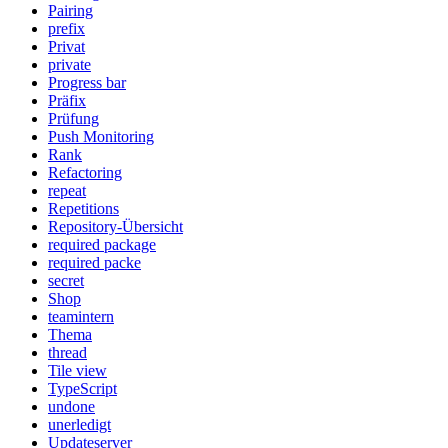
Pairing
prefix
Privat
private
Progress bar
Präfix
Prüfung
Push Monitoring
Rank
Refactoring
repeat
Repetitions
Repository-Übersicht
required package
required packe
secret
Shop
teamintern
Thema
thread
Tile view
TypeScript
undone
unerledigt
Updateserver