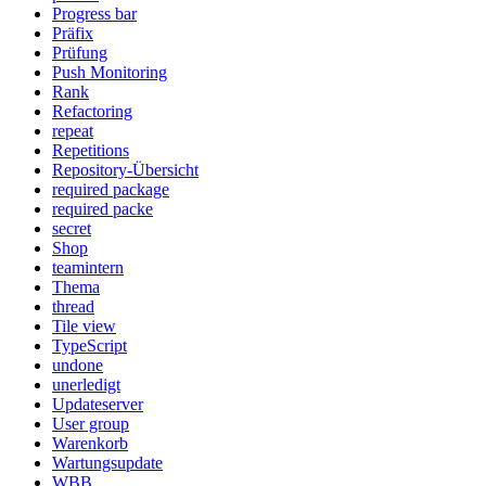
Progress bar
Präfix
Prüfung
Push Monitoring
Rank
Refactoring
repeat
Repetitions
Repository-Übersicht
required package
required packe
secret
Shop
teamintern
Thema
thread
Tile view
TypeScript
undone
unerledigt
Updateserver
User group
Warenkorb
Wartungsupdate
WBB