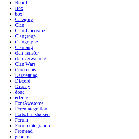
Board
Box
box
Category
Clan
Clan-Übergabe
Clangroup
Clangruppe
Clanrang
clan transfer
clan verwaltung
Clan Wars
Comments
Darstellung
Discord
Display
done
erledigt
FontAwesome
Forenintegration
Fortschrittsbalken
Forum
Forum integration
Frontend
geheim