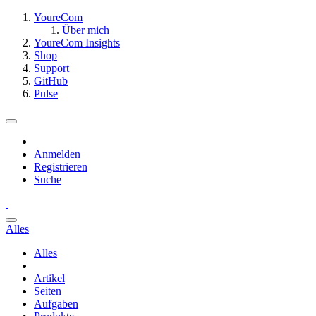
YoureCom
Über mich
YoureCom Insights
Shop
Support
GitHub
Pulse
Anmelden
Registrieren
Suche
Alles
Alles
Artikel
Seiten
Aufgaben