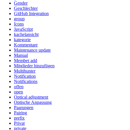
Gender
Geschlechter
GitHub Integration
group
Icons
JavaScript
kachelansicht
kategorie
Kommentare
Maintenance update
Manual
Member add
Mitglieder hinzufügen
Multihunter
Notification
Notifications
offen
open
Optical adjustment
Optische Anpassung
Paarungen
Pairing
prefix
Privat
private