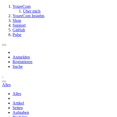
YoureCom
Über mich
YoureCom Insights
Shop
Support
GitHub
Pulse
Anmelden
Registrieren
Suche
Alles
Alles
Artikel
Seiten
Aufgaben