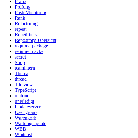
Präfix
Prüfung
Push Monitoring
Rank
Refactoring
repeat
Repetitions
Repository-Übersicht
required package
required packe
secret
Shop
teamintern
Thema
thread
Tile view
TypeScript
undone
unerledigt
Updateserver
User group
Warenkorb
Wartungsupdate
WBB
Whitelist