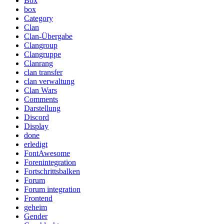
Box
box
Category
Clan
Clan-Übergabe
Clangroup
Clangruppe
Clanrang
clan transfer
clan verwaltung
Clan Wars
Comments
Darstellung
Discord
Display
done
erledigt
FontAwesome
Forenintegration
Fortschrittsbalken
Forum
Forum integration
Frontend
geheim
Gender