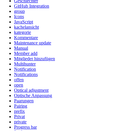
Geschlechter
GitHub Integration
group
Icons
JavaScript
kachelansicht
kategorie
Kommentare
Maintenance update
Manual
Member add
Mitglieder hinzufügen
Multihunter
Notification
Notifications
offen
open
Optical adjustment
Optische Anpassung
Paarungen
Pairing
prefix
Privat
private
Progress bar