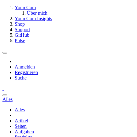
YoureCom
Über mich
YoureCom Insights
Shop
Support
GitHub
Pulse
Anmelden
Registrieren
Suche
Alles
Alles
Artikel
Seiten
Aufgaben