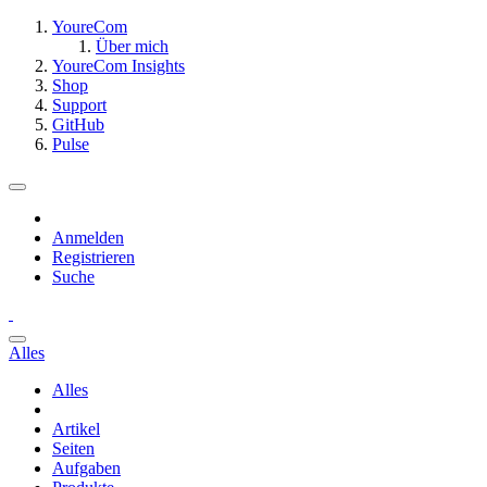
YoureCom
Über mich
YoureCom Insights
Shop
Support
GitHub
Pulse
Anmelden
Registrieren
Suche
Alles
Alles
Artikel
Seiten
Aufgaben