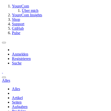
YoureCom
Über mich
YoureCom Insights
Shop
Support
GitHub
Pulse
Anmelden
Registrieren
Suche
Alles
Alles
Artikel
Seiten
Aufgaben